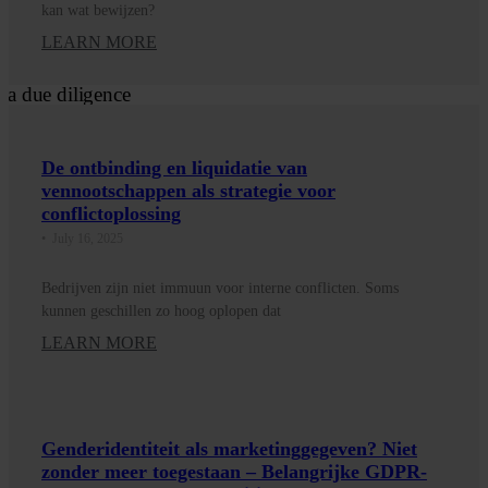
kan wat bewijzen?
LEARN MORE
De ontbinding en liquidatie van
vennootschappen als strategie voor
conflictoplossing
•
July 16, 2025
Bedrijven zijn niet immuun voor interne conflicten. Soms
kunnen geschillen zo hoog oplopen dat
LEARN MORE
Genderidentiteit als marketinggegeven? Niet
zonder meer toegestaan – Belangrijke GDPR-