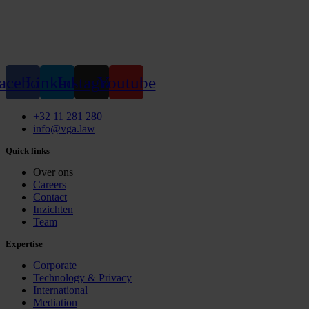
acebook
Linkedin
Instagram
Youtube
+32 11 281 280
info@vga.law
Quick links
Over ons
Careers
Contact
Inzichten
Team
Expertise
Corporate
Technology & Privacy
International
Mediation