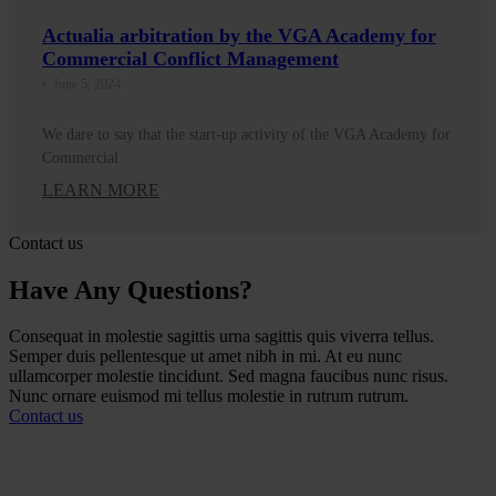
Actualia arbitration by the VGA Academy for
Commercial Conflict Management
•
June 5, 2024
We dare to say that the start-up activity of the VGA Academy for
Commercial
LEARN MORE
Contact us
Have Any Questions?
Consequat in molestie sagittis urna sagittis quis viverra tellus.
Semper duis pellentesque ut amet nibh in mi. At eu nunc
ullamcorper molestie tincidunt. Sed magna faucibus nunc risus.
Nunc ornare euismod mi tellus molestie in rutrum rutrum.
Contact us