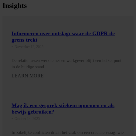
Insights
Informeren over ontslag: waar de GDPR de
grens trekt
•
November 12, 2025
De relatie tussen werknemer en werkgever blijft een heikel punt
in de huidige stand
LEARN MORE
Mag ik een gesprek stiekem opnemen en als
bewijs gebruiken?
•
October 14, 2025
In zakelijke conflicten draait het vaak om één cruciale vraag: wie