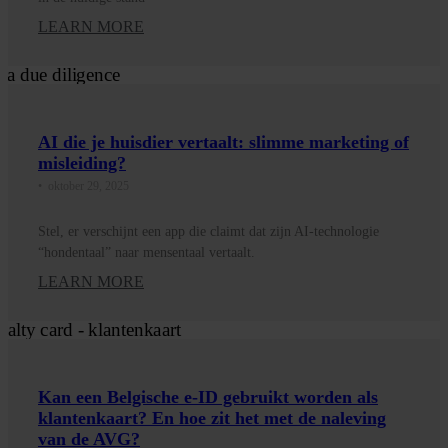
LEARN MORE
AI die je huisdier vertaalt: slimme marketing of
misleiding?
•
oktober 29, 2025
Stel, er verschijnt een app die claimt dat zijn AI-technologie
“hondentaal” naar mensentaal vertaalt.
LEARN MORE
Kan een Belgische e-ID gebruikt worden als
klantenkaart? En hoe zit het met de naleving
van de AVG?