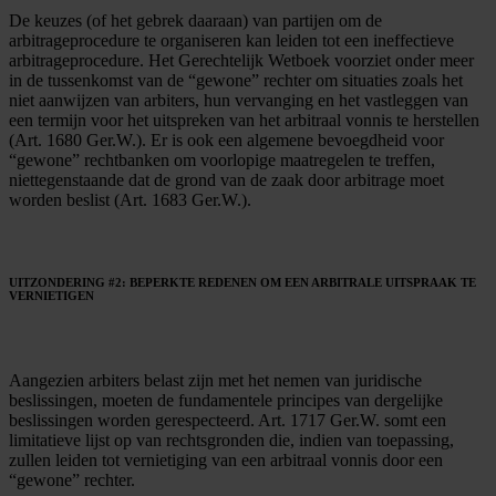
De keuzes (of het gebrek daaraan) van partijen om de
arbitrageprocedure te organiseren kan leiden tot een ineffectieve
arbitrageprocedure. Het Gerechtelijk Wetboek voorziet onder meer
in de tussenkomst van de “gewone” rechter om situaties zoals het
niet aanwijzen van arbiters, hun vervanging en het vastleggen van
een termijn voor het uitspreken van het arbitraal vonnis te herstellen
(Art. 1680 Ger.W.). Er is ook een algemene bevoegdheid voor
“gewone” rechtbanken om voorlopige maatregelen te treffen,
niettegenstaande dat de grond van de zaak door arbitrage moet
worden beslist (Art. 1683 Ger.W.).
UITZONDERING #2: BEPERKTE REDENEN OM EEN ARBITRALE UITSPRAAK TE
VERNIETIGEN
Aangezien arbiters belast zijn met het nemen van juridische
beslissingen, moeten de fundamentele principes van dergelijke
beslissingen worden gerespecteerd. Art. 1717 Ger.W. somt een
limitatieve lijst op van rechtsgronden die, indien van toepassing,
zullen leiden tot vernietiging van een arbitraal vonnis door een
“gewone” rechter.