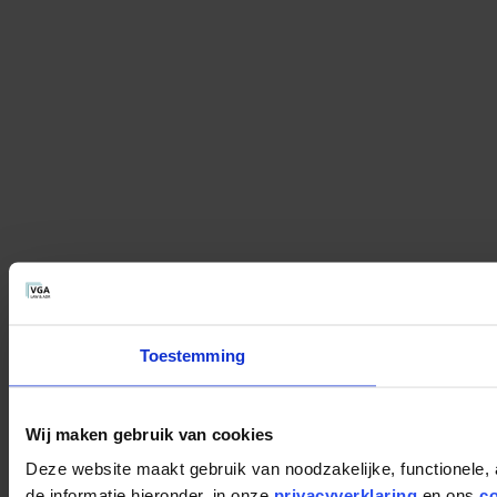
Toestemming
Wij maken gebruik van cookies
Deze website maakt gebruik van noodzakelijke, functionele, 
de informatie hieronder, in onze
privacyverklaring
en ons
c