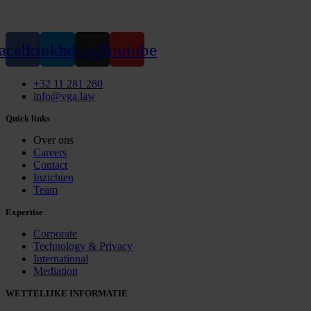
acebook
Linkedin
Instagram
Youtube
+32 11 281 280
info@vga.law
Quick links
Over ons
Careers
Contact
Inzichten
Team
Expertise
Corporate
Technology & Privacy
International
Mediation
WETTELIJKE INFORMATIE